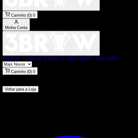
Carrinho (0)
0
Minha Conta
TODOS
|
Camiseta
|
CANECA
|
QUADROS
|
ESTAMPA
Carrinho (0)
0
Página não encontrada
O conteúdo que você procura não existe ou foi removido.
Voltar para a Loja
3BROW
Especialistas em estamparia premium e produtos personalizados.
Transformando suas ideias em realidade com tecnologia de ponta.
Contato & Endereço
R. Geovane Nazaré da Silva Oliveira, 316
Cidade Ariston,
Carapicuíba - SP, 06395-210