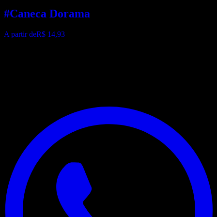
#Caneca Dorama
A partir de
R$ 14,93
3BROW
Especialistas em estamparia premium e produtos personalizados.
Transformando suas ideias em realidade com tecnologia de ponta.
Contato & Endereço
R. Geovane Nazaré da Silva Oliveira, 316
Cidade Ariston,
Carapicuíba - SP, 06395-210