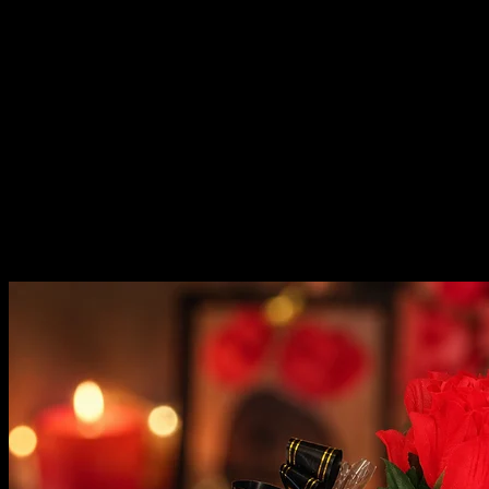
Elegível para Cupons
Tags Relacionadas:
#Caneca Porcelana Premium Branca
Porcelana
#Caneca Porcelana Premium Mágica Porcelana
#Caneca
Porcelana Premium Metade Glitter Rosa Porcelana
#Caneca
Porcelana Premium Dourada Porcelana
#Caneca Porcelana Premium
Azul-roxeada Porcelana
#Caneca Porcelana Premium Ultra black
Porcelana
#Caneca Porcelana Premium Chopp Vidro
Porcelana
#Caneca Porcelana Premium Metade Glitter Dourada
Porcelana
#Caneca Porcelana Premium Mágica Rosa com Colher
Porcelana
#Caneca Porcelana Premium Padrao Plástico
Produtos Relacionados