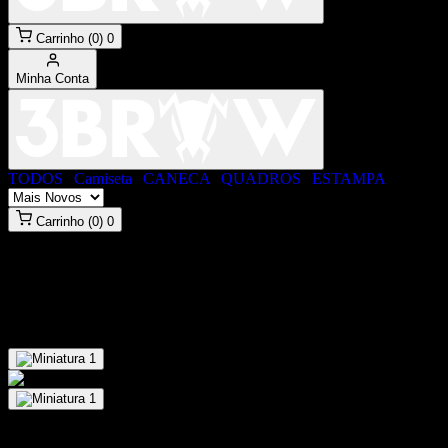
Carrinho (0)
0
Minha Conta
TODOS
|
Camiseta
|
CANECA
|
QUADROS
|
ESTAMPA
Carrinho (0)
0
#Caneca dia Das Mães - Você é
um exemplo